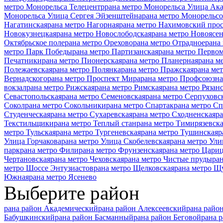
метро Монорельса Телецентр
рана метро Монорельса Улица Ак
Монорельса Улица Сергея Эйзенштейна
рана метро Монорельсо
Нагатинская
рана метро Нагорная
рана метро Нахимовский про
Новокузнецкая
рана метро Новослободская
рана метро Новоясен
Октябрьское поле
рана метро Орехово
рана метро Отрадное
рана
метро Парк Победы
рана метро Партизанская
рана метро Перво
Печатники
рана метро Пионерская
рана метро Планерная
рана м
Полежаевская
рана метро Полянка
рана метро Пражская
рана ме
Вернадского
рана метро Проспект Мира
рана метро Профсоюзна
вокзал
рана метро Рижская
рана метро Римская
рана метро Рязан
Севастопольская
рана метро Семеновская
рана метро Серпуховс
Сокол
рана метро Сокольники
рана метро Спартак
рана метро С
Студенческая
рана метро Сухаревская
рана метро Сходненская
ра
Текстильщики
рана метро Теплый стан
рана метро Тимирязевск
метро Тульская
рана метро Тургеневская
рана метро Тушинская
р
Улица Горчакова
рана метро Улица Скобелевская
рана метро Ули
парк
рана метро Фили
рана метро Фрунзенская
рана метро Цари
Чертановская
рана метро Чеховская
рана метро Чистые пруды
ра
метро Шоссе Энтузиастов
рана метро Щелковская
рана метро Щ
Южная
рана метро Ясенево
Выберите район
рана район Академический
рана район Алексеевский
рана райо
Бабушкинский
рана район Басманный
рана район Беговой
рана 