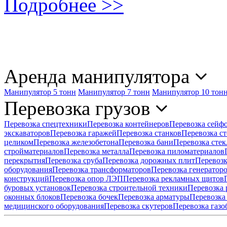
Подробнее >>
Аренда манипулятора
Манипулятор 5 тонн
Манипулятор 7 тонн
Манипулятор 10 тон
Перевозка грузов
Перевозка спецтехники
Перевозка контейнеров
Перевозка сейф
экскаваторов
Перевозка гаражей
Перевозка станков
Перевозка ст
целиком
Перевозка железобетона
Перевозка бани
Перевозка стек
стройматериалов
Перевозка металла
Перевозка пиломатериалов
перекрытия
Перевозка сруба
Перевозка дорожных плит
Перевозк
оборудования
Перевозка трансформаторов
Перевозка генератор
конструкций
Перевозка опор ЛЭП
Перевозка рекламных щитов
буровых установок
Перевозка строительной техники
Перевозка
оконных блоков
Перевозка бочек
Перевозка арматуры
Перевозка
медицинского оборудования
Перевозка скутеров
Перевозка газо