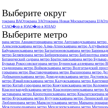
Выберите округ
токрана ВАО
токрана ЗАО
токрана Новая Москва
токрана ЦАО
т
СЗАО
�ор в ЮАО
�ор в ЮЗАО
Выберите метро
рана метро Авиамоторная
рана метро Автозаводская
рана метро
Алексеевская
рана метро Алма-Атинская
рана метро Алтуфьево
Бабушкинская
рана метро Багратионовская
рана метро Баррикад
метро Беляево
рана метро Бибирево
рана метро Библиотека име
Ботанический сад
рана метро Братиславская
рана метро Бульвар
Бульвар Рокоссовского
рана метро Бунинская аллея
рана метро 
стадион
рана метро Войковская
рана метро Волгоградский прос
горы
рана метро Выставочная
рана метро Выхино
рана метро Де
Добрынинская
рана метро Домодедовская
рана метро Достоевск
метро Измайловская
рана метро Калужская
рана метро Кантемир
метро Китай-город
рана метро Кожуховская
рана метро Коломен
Красногвардейская
рана метро Краснопресненская
рана метро К
застава
рана метро Кропоткинская
рана метро Крылатское
рана м
метро Курская
рана метро Кутузовская
рана метро Ленинский пр
Люблино
рана метро Марксистская
рана метро Марьина роща
ра
Международная
рана метро Менделеевская
рана метро Митино
р