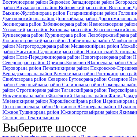
Восточное
рана район Бирюлёво Западное
рана район Богородск
район Внуково
рана район Войковский
рана район Восточное Д
Выхино-Жулебино
рана район Гагаринский
рана район Головин
Дмитровский
рана район Донской
рана район Дорогомилово
ран
Зюзино
рана район Зябликово
рана район Ивановское
рана райо
Ухтомский
рана район Котловка
рана район Красносельский
ран
Кунцево
рана район Куркино
рана район Левобережный
рана ра
Лосиноостровский
рана район Люблино
рана район Марфино
ра
район Метрогородок
рана район Мещанский
рана район Можай
район Нагатино-Садовники
рана район Нагатинский Затон
рана
район Ново-Переделкино
рана район Новогиреево
рана район 
Северное
рана район Орехово-Борисово Южное
рана район Ост
Перово
рана район Печатники
рана район Покровское-Стрешне
Вернадского
рана район Раменки
рана район Ростокино
рана рай
Свиблово
рана район Северное Бутово
рана район Северное Из
район Северный
рана район Силино
рана район Сокол
рана райо
район Строгино
рана район Таганский
рана район Тверской
рана
Никулино
рана район Филёвский Парк
рана район Фили-Давыд
Мнёвники
рана район Хорошёвский
рана район Царицыно
рана
Центральное
рана район Чертаново Южное
рана район Щукино
Южное Тушино
рана район Южнопортовый
рана район Якиман
Солнцево
в Текстильщиках
Выберите шоссе
токрана Алтуфьевское шоссе
токрана Варшавское шоссе
токрана