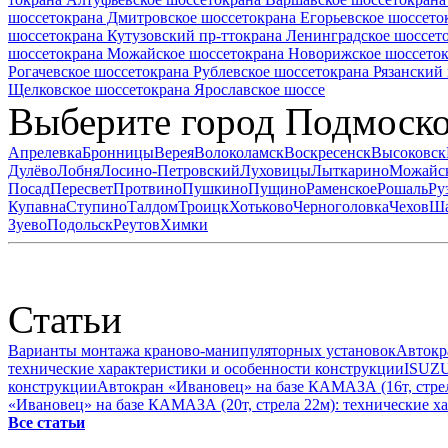
шоссе
токрана Дмитровское шоссе
токрана Егорьевское шоссе
то
шоссе
токрана Кутузовский пр-т
токрана Ленинградское шоссе
т
шоссе
токрана Можайское шоссе
токрана Новорижское шоссе
то
Рогачевское шоссе
токрана Рублевское шоссе
токрана Рязанский 
Щелковское шоссе
токрана Ярославское шоссе
Выберите город Подмоск
Апрелевка
Бронницы
Верея
Волоколамск
Воскресенск
Высоковск
Дулёво
Лобня
Лосино-Петровский
Луховицы
Лыткарино
Можайс
Посад
Пересвет
Протвино
Пушкино
Пущино
Раменское
Рошаль
Ру
Купавна
Ступино
Талдом
Троицк
Хотьково
Черноголовка
Чехов
Ша
Зуево
Подольск
Реутов
Химки
Статьи
Варианты монтажа краново-манипуляторных установок
Автокр
технические характеристики и особенности конструкции
ISUZU
конструкции
Автокран «Ивановец» на базе КАМАЗА (16т, стрел
«Ивановец» на базе КАМАЗА (20т, стрела 22м): технические х
Все статьи