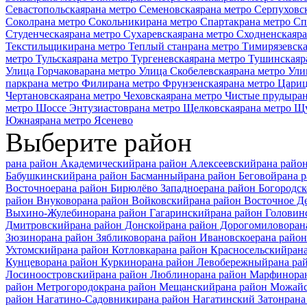
Севастопольская
рана метро Семеновская
рана метро Серпуховс
Сокол
рана метро Сокольники
рана метро Спартак
рана метро С
Студенческая
рана метро Сухаревская
рана метро Сходненская
ра
Текстильщики
рана метро Теплый стан
рана метро Тимирязевск
метро Тульская
рана метро Тургеневская
рана метро Тушинская
р
Улица Горчакова
рана метро Улица Скобелевская
рана метро Ули
парк
рана метро Фили
рана метро Фрунзенская
рана метро Цари
Чертановская
рана метро Чеховская
рана метро Чистые пруды
ра
метро Шоссе Энтузиастов
рана метро Щелковская
рана метро Щ
Южная
рана метро Ясенево
Выберите район
рана район Академический
рана район Алексеевский
рана райо
Бабушкинский
рана район Басманный
рана район Беговой
рана 
Восточное
рана район Бирюлёво Западное
рана район Богородск
район Внуково
рана район Войковский
рана район Восточное Д
Выхино-Жулебино
рана район Гагаринский
рана район Головин
Дмитровский
рана район Донской
рана район Дорогомилово
ран
Зюзино
рана район Зябликово
рана район Ивановское
рана райо
Ухтомский
рана район Котловка
рана район Красносельский
ран
Кунцево
рана район Куркино
рана район Левобережный
рана ра
Лосиноостровский
рана район Люблино
рана район Марфино
ра
район Метрогородок
рана район Мещанский
рана район Можай
район Нагатино-Садовники
рана район Нагатинский Затон
рана