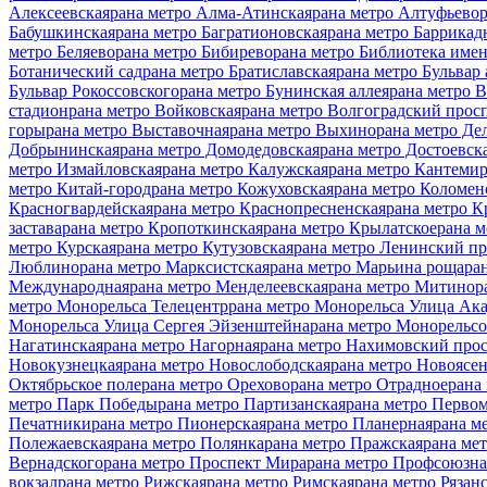
Алексеевская
рана метро Алма-Атинская
рана метро Алтуфьево
Бабушкинская
рана метро Багратионовская
рана метро Баррикад
метро Беляево
рана метро Бибирево
рана метро Библиотека име
Ботанический сад
рана метро Братиславская
рана метро Бульвар
Бульвар Рокоссовского
рана метро Бунинская аллея
рана метро 
стадион
рана метро Войковская
рана метро Волгоградский прос
горы
рана метро Выставочная
рана метро Выхино
рана метро Де
Добрынинская
рана метро Домодедовская
рана метро Достоевск
метро Измайловская
рана метро Калужская
рана метро Кантемир
метро Китай-город
рана метро Кожуховская
рана метро Коломен
Красногвардейская
рана метро Краснопресненская
рана метро К
застава
рана метро Кропоткинская
рана метро Крылатское
рана м
метро Курская
рана метро Кутузовская
рана метро Ленинский пр
Люблино
рана метро Марксистская
рана метро Марьина роща
ра
Международная
рана метро Менделеевская
рана метро Митино
р
метро Монорельса Телецентр
рана метро Монорельса Улица Ак
Монорельса Улица Сергея Эйзенштейна
рана метро Монорельсо
Нагатинская
рана метро Нагорная
рана метро Нахимовский про
Новокузнецкая
рана метро Новослободская
рана метро Новоясен
Октябрьское поле
рана метро Орехово
рана метро Отрадное
рана
метро Парк Победы
рана метро Партизанская
рана метро Перво
Печатники
рана метро Пионерская
рана метро Планерная
рана м
Полежаевская
рана метро Полянка
рана метро Пражская
рана ме
Вернадского
рана метро Проспект Мира
рана метро Профсоюзна
вокзал
рана метро Рижская
рана метро Римская
рана метро Рязан