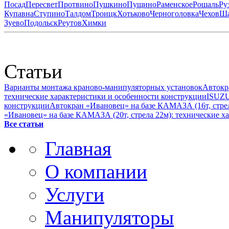
Посад
Пересвет
Протвино
Пушкино
Пущино
Раменское
Рошаль
Ру
Купавна
Ступино
Талдом
Троицк
Хотьково
Черноголовка
Чехов
Ша
Зуево
Подольск
Реутов
Химки
Статьи
Варианты монтажа краново-манипуляторных установок
Автокр
технические характеристики и особенности конструкции
ISUZU
конструкции
Автокран «Ивановец» на базе КАМАЗА (16т, стрел
«Ивановец» на базе КАМАЗА (20т, стрела 22м): технические х
Все статьи
Главная
О компании
Услуги
Манипуляторы