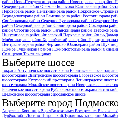
район Ново-Переделкино
рана район Новогиреево
рана район 
Северное
рана район Орехово-Борисово Южное
рана район Ост
Перово
рана район Печатники
рана район Покровское-Стрешне
Вернадского
рана район Раменки
рана район Ростокино
рана рай
Свиблово
рана район Северное Бутово
рана район Северное Из
район Северный
рана район Силино
рана район Сокол
рана райо
район Строгино
рана район Таганский
рана район Тверской
рана
Никулино
рана район Филёвский Парк
рана район Фили-Давыд
Мнёвники
рана район Хорошёвский
рана район Царицыно
рана
Центральное
рана район Чертаново Южное
рана район Щукино
Южное Тушино
рана район Южнопортовый
рана район Якиман
Солнцево
в Текстильщиках
Выберите шоссе
токрана Алтуфьевское шоссе
токрана Варшавское шоссе
токрана
шоссе
токрана Дмитровское шоссе
токрана Егорьевское шоссе
то
шоссе
токрана Кутузовский пр-т
токрана Ленинградское шоссе
т
шоссе
токрана Можайское шоссе
токрана Новорижское шоссе
то
Рогачевское шоссе
токрана Рублевское шоссе
токрана Рязанский 
Щелковское шоссе
токрана Ярославское шоссе
Выберите город Подмоск
Апрелевка
Бронницы
Верея
Волоколамск
Воскресенск
Высоковск
Дулёво
Лобня
Лосино-Петровский
Луховицы
Лыткарино
Можайс