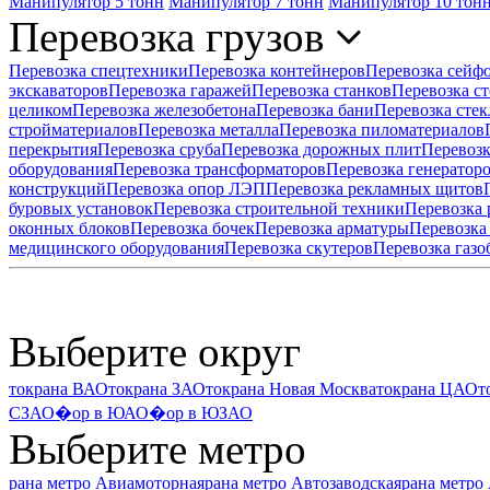
Манипулятор 5 тонн
Манипулятор 7 тонн
Манипулятор 10 тон
Перевозка грузов
Перевозка спецтехники
Перевозка контейнеров
Перевозка сейф
экскаваторов
Перевозка гаражей
Перевозка станков
Перевозка ст
целиком
Перевозка железобетона
Перевозка бани
Перевозка стек
стройматериалов
Перевозка металла
Перевозка пиломатериалов
перекрытия
Перевозка сруба
Перевозка дорожных плит
Перевозк
оборудования
Перевозка трансформаторов
Перевозка генератор
конструкций
Перевозка опор ЛЭП
Перевозка рекламных щитов
буровых установок
Перевозка строительной техники
Перевозка
оконных блоков
Перевозка бочек
Перевозка арматуры
Перевозка
медицинского оборудования
Перевозка скутеров
Перевозка газо
Выберите округ
токрана ВАО
токрана ЗАО
токрана Новая Москва
токрана ЦАО
т
СЗАО
�ор в ЮАО
�ор в ЮЗАО
Выберите метро
рана метро Авиамоторная
рана метро Автозаводская
рана метро