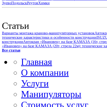
Зуево
Подольск
Реутов
Химки
Статьи
Варианты монтажа краново-манипуляторных установок
Автокр
технические характеристики и особенности конструкции
ISUZU
конструкции
Автокран «Ивановец» на базе КАМАЗА (16т, стрел
«Ивановец» на базе КАМАЗА (20т, стрела 22м): технические х
Все статьи
Главная
О компании
Услуги
Манипуляторы
Стоимость услуг