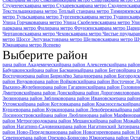
Студенческая
рана метро Сухаревская
рана метро Сходненская
ра
Текстильщики
рана метро Теплый стан
рана метро Тимирязевск
метро Тульская
рана метро Тургеневская
рана метро Тушинская
р
Улица Горчакова
рана метро Улица Скобелевская
рана метро Ули
парк
рана метро Фили
рана метро Фрунзенская
рана метро Цари
Чертановская
рана метро Чеховская
рана метро Чистые пруды
ра
метро Шоссе Энтузиастов
рана метро Щелковская
рана метро Щ
Южная
рана метро Ясенево
Выберите район
рана район Академический
рана район Алексеевский
рана райо
Бабушкинский
рана район Басманный
рана район Беговой
рана 
Восточное
рана район Бирюлёво Западное
рана район Богородск
район Внуково
рана район Войковский
рана район Восточное Д
Выхино-Жулебино
рана район Гагаринский
рана район Головин
Дмитровский
рана район Донской
рана район Дорогомилово
ран
Зюзино
рана район Зябликово
рана район Ивановское
рана райо
Ухтомский
рана район Котловка
рана район Красносельский
ран
Кунцево
рана район Куркино
рана район Левобережный
рана ра
Лосиноостровский
рана район Люблино
рана район Марфино
ра
район Метрогородок
рана район Мещанский
рана район Можай
район Нагатино-Садовники
рана район Нагатинский Затон
рана
район Ново-Переделкино
рана район Новогиреево
рана район 
Северное
рана район Орехово-Борисово Южное
рана район Ост