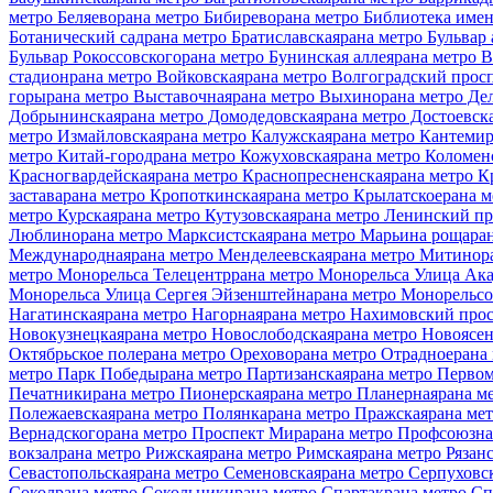
метро Беляево
рана метро Бибирево
рана метро Библиотека име
Ботанический сад
рана метро Братиславская
рана метро Бульвар
Бульвар Рокоссовского
рана метро Бунинская аллея
рана метро 
стадион
рана метро Войковская
рана метро Волгоградский прос
горы
рана метро Выставочная
рана метро Выхино
рана метро Де
Добрынинская
рана метро Домодедовская
рана метро Достоевск
метро Измайловская
рана метро Калужская
рана метро Кантемир
метро Китай-город
рана метро Кожуховская
рана метро Коломен
Красногвардейская
рана метро Краснопресненская
рана метро К
застава
рана метро Кропоткинская
рана метро Крылатское
рана м
метро Курская
рана метро Кутузовская
рана метро Ленинский пр
Люблино
рана метро Марксистская
рана метро Марьина роща
ра
Международная
рана метро Менделеевская
рана метро Митино
р
метро Монорельса Телецентр
рана метро Монорельса Улица Ак
Монорельса Улица Сергея Эйзенштейна
рана метро Монорельсо
Нагатинская
рана метро Нагорная
рана метро Нахимовский про
Новокузнецкая
рана метро Новослободская
рана метро Новоясен
Октябрьское поле
рана метро Орехово
рана метро Отрадное
рана
метро Парк Победы
рана метро Партизанская
рана метро Перво
Печатники
рана метро Пионерская
рана метро Планерная
рана м
Полежаевская
рана метро Полянка
рана метро Пражская
рана ме
Вернадского
рана метро Проспект Мира
рана метро Профсоюзна
вокзал
рана метро Рижская
рана метро Римская
рана метро Рязан
Севастопольская
рана метро Семеновская
рана метро Серпуховс
Сокол
рана метро Сокольники
рана метро Спартак
рана метро С