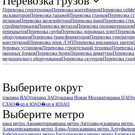
Перевозка грузов
Перевозка спецтехники
Перевозка контейнеров
Перевозка сейф
экскаваторов
Перевозка гаражей
Перевозка станков
Перевозка ст
целиком
Перевозка железобетона
Перевозка бани
Перевозка стек
стройматериалов
Перевозка металла
Перевозка пиломатериалов
перекрытия
Перевозка сруба
Перевозка дорожных плит
Перевозк
оборудования
Перевозка трансформаторов
Перевозка генератор
конструкций
Перевозка опор ЛЭП
Перевозка рекламных щитов
буровых установок
Перевозка строительной техники
Перевозка
оконных блоков
Перевозка бочек
Перевозка арматуры
Перевозка
медицинского оборудования
Перевозка скутеров
Перевозка газо
Выберите округ
токрана ВАО
токрана ЗАО
токрана Новая Москва
токрана ЦАО
т
СЗАО
�ор в ЮАО
�ор в ЮЗАО
Выберите метро
рана метро Авиамоторная
рана метро Автозаводская
рана метро
Алексеевская
рана метро Алма-Атинская
рана метро Алтуфьево
Бабушкинская
рана метро Багратионовская
рана метро Баррикад