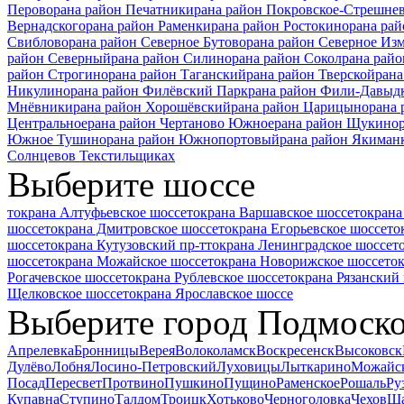
Перово
рана район Печатники
рана район Покровское-Стрешне
Вернадского
рана район Раменки
рана район Ростокино
рана рай
Свиблово
рана район Северное Бутово
рана район Северное Из
район Северный
рана район Силино
рана район Сокол
рана райо
район Строгино
рана район Таганский
рана район Тверской
рана
Никулино
рана район Филёвский Парк
рана район Фили-Давыд
Мнёвники
рана район Хорошёвский
рана район Царицыно
рана
Центральное
рана район Чертаново Южное
рана район Щукино
Южное Тушино
рана район Южнопортовый
рана район Якиман
Солнцево
в Текстильщиках
Выберите шоссе
токрана Алтуфьевское шоссе
токрана Варшавское шоссе
токрана
шоссе
токрана Дмитровское шоссе
токрана Егорьевское шоссе
то
шоссе
токрана Кутузовский пр-т
токрана Ленинградское шоссе
т
шоссе
токрана Можайское шоссе
токрана Новорижское шоссе
то
Рогачевское шоссе
токрана Рублевское шоссе
токрана Рязанский 
Щелковское шоссе
токрана Ярославское шоссе
Выберите город Подмоск
Апрелевка
Бронницы
Верея
Волоколамск
Воскресенск
Высоковск
Дулёво
Лобня
Лосино-Петровский
Луховицы
Лыткарино
Можайс
Посад
Пересвет
Протвино
Пушкино
Пущино
Раменское
Рошаль
Ру
Купавна
Ступино
Талдом
Троицк
Хотьково
Черноголовка
Чехов
Ша