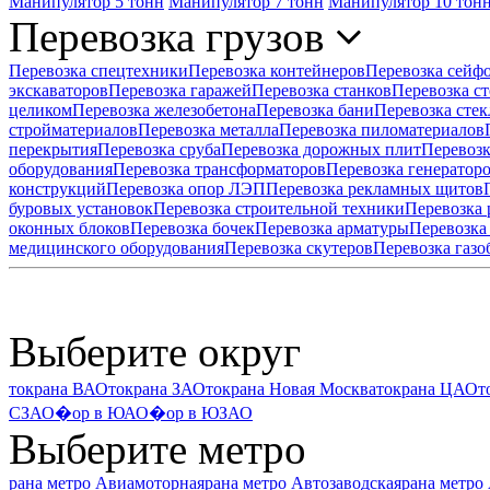
Манипулятор 5 тонн
Манипулятор 7 тонн
Манипулятор 10 тон
Перевозка грузов
Перевозка спецтехники
Перевозка контейнеров
Перевозка сейф
экскаваторов
Перевозка гаражей
Перевозка станков
Перевозка ст
целиком
Перевозка железобетона
Перевозка бани
Перевозка стек
стройматериалов
Перевозка металла
Перевозка пиломатериалов
перекрытия
Перевозка сруба
Перевозка дорожных плит
Перевозк
оборудования
Перевозка трансформаторов
Перевозка генератор
конструкций
Перевозка опор ЛЭП
Перевозка рекламных щитов
буровых установок
Перевозка строительной техники
Перевозка
оконных блоков
Перевозка бочек
Перевозка арматуры
Перевозка
медицинского оборудования
Перевозка скутеров
Перевозка газо
Выберите округ
токрана ВАО
токрана ЗАО
токрана Новая Москва
токрана ЦАО
т
СЗАО
�ор в ЮАО
�ор в ЮЗАО
Выберите метро
рана метро Авиамоторная
рана метро Автозаводская
рана метро