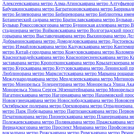
Алексеевская
рана метро Алма-Атинская
рана метро Алтуфьево
Бабушкинская
рана метро Багратионовская
рана метро Баррикад
метро Беляево
рана метро Бибирево
рана метро Библиотека име
Ботанический сад
рана метро Братиславская
рана метро Бульвар
Бульвар Рокоссовского
рана метро Бунинская аллея
рана метро 
стадион
рана метро Войковская
рана метро Волгоградский прос
горы
рана метро Выставочная
рана метро Выхино
рана метро Де
Добрынинская
рана метро Домодедовская
рана метро Достоевск
метро Измайловская
рана метро Калужская
рана метро Кантемир
метро Китай-город
рана метро Кожуховская
рана метро Коломен
Красногвардейская
рана метро Краснопресненская
рана метро К
застава
рана метро Кропоткинская
рана метро Крылатское
рана м
метро Курская
рана метро Кутузовская
рана метро Ленинский пр
Люблино
рана метро Марксистская
рана метро Марьина роща
ра
Международная
рана метро Менделеевская
рана метро Митино
р
метро Монорельса Телецентр
рана метро Монорельса Улица Ак
Монорельса Улица Сергея Эйзенштейна
рана метро Монорельсо
Нагатинская
рана метро Нагорная
рана метро Нахимовский про
Новокузнецкая
рана метро Новослободская
рана метро Новоясен
Октябрьское поле
рана метро Орехово
рана метро Отрадное
рана
метро Парк Победы
рана метро Партизанская
рана метро Перво
Печатники
рана метро Пионерская
рана метро Планерная
рана м
Полежаевская
рана метро Полянка
рана метро Пражская
рана ме
Вернадского
рана метро Проспект Мира
рана метро Профсоюзна
вокзал
рана метро Рижская
рана метро Римская
рана метро Рязан