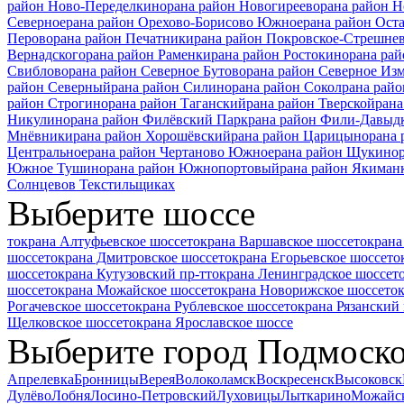
район Ново-Переделкино
рана район Новогиреево
рана район 
Северное
рана район Орехово-Борисово Южное
рана район Ост
Перово
рана район Печатники
рана район Покровское-Стрешне
Вернадского
рана район Раменки
рана район Ростокино
рана рай
Свиблово
рана район Северное Бутово
рана район Северное Из
район Северный
рана район Силино
рана район Сокол
рана райо
район Строгино
рана район Таганский
рана район Тверской
рана
Никулино
рана район Филёвский Парк
рана район Фили-Давыд
Мнёвники
рана район Хорошёвский
рана район Царицыно
рана
Центральное
рана район Чертаново Южное
рана район Щукино
Южное Тушино
рана район Южнопортовый
рана район Якиман
Солнцево
в Текстильщиках
Выберите шоссе
токрана Алтуфьевское шоссе
токрана Варшавское шоссе
токрана
шоссе
токрана Дмитровское шоссе
токрана Егорьевское шоссе
то
шоссе
токрана Кутузовский пр-т
токрана Ленинградское шоссе
т
шоссе
токрана Можайское шоссе
токрана Новорижское шоссе
то
Рогачевское шоссе
токрана Рублевское шоссе
токрана Рязанский 
Щелковское шоссе
токрана Ярославское шоссе
Выберите город Подмоск
Апрелевка
Бронницы
Верея
Волоколамск
Воскресенск
Высоковск
Дулёво
Лобня
Лосино-Петровский
Луховицы
Лыткарино
Можайс