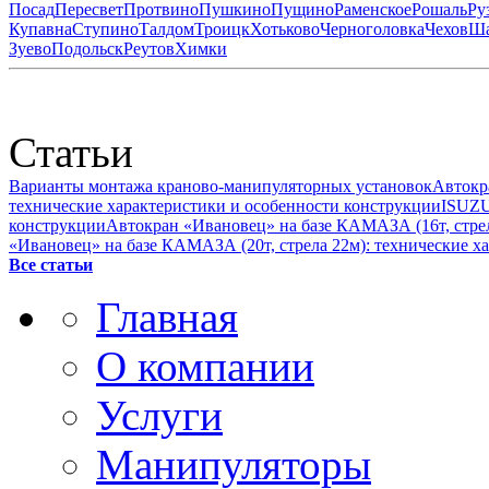
Посад
Пересвет
Протвино
Пушкино
Пущино
Раменское
Рошаль
Ру
Купавна
Ступино
Талдом
Троицк
Хотьково
Черноголовка
Чехов
Ша
Зуево
Подольск
Реутов
Химки
Статьи
Варианты монтажа краново-манипуляторных установок
Автокр
технические характеристики и особенности конструкции
ISUZU
конструкции
Автокран «Ивановец» на базе КАМАЗА (16т, стрел
«Ивановец» на базе КАМАЗА (20т, стрела 22м): технические х
Все статьи
Главная
О компании
Услуги
Манипуляторы