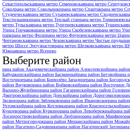
Севастопольская
рана метро Семеновская
рана метро Серпуховс
Сокол
рана метро Сокольники
рана метро Спартак
рана метро С
Студенческая
рана метро Сухаревская
рана метро Сходненская
ра
Текстильщики
рана метро Теплый стан
рана метро Тимирязевск
метро Тульская
рана метро Тургеневская
рана метро Тушинская
р
Улица Горчакова
рана метро Улица Скобелевская
рана метро Ули
парк
рана метро Фили
рана метро Фрунзенская
рана метро Цари
Чертановская
рана метро Чеховская
рана метро Чистые пруды
ра
метро Шоссе Энтузиастов
рана метро Щелковская
рана метро Щ
Южная
рана метро Ясенево
Выберите район
рана район Академический
рана район Алексеевский
рана райо
Бабушкинский
рана район Басманный
рана район Беговой
рана 
Восточное
рана район Бирюлёво Западное
рана район Богородск
район Внуково
рана район Войковский
рана район Восточное Д
Выхино-Жулебино
рана район Гагаринский
рана район Головин
Дмитровский
рана район Донской
рана район Дорогомилово
ран
Зюзино
рана район Зябликово
рана район Ивановское
рана райо
Ухтомский
рана район Котловка
рана район Красносельский
ран
Кунцево
рана район Куркино
рана район Левобережный
рана ра
Лосиноостровский
рана район Люблино
рана район Марфино
ра
район Метрогородок
рана район Мещанский
рана район Можай
район Нагатино-Садовники
рана район Нагатинский Затон
рана