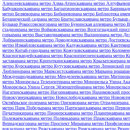
Алексеевская
рана метро Алма-Атинская
рана метро Алтуфьево
Бабушкинская
рана метро Багратионовская
рана метро Баррикад
метро Беляево
рана метро Бибирево
рана метро Библиотека име
Ботанический сад
рана метро Братиславская
рана метро Бульвар
Бульвар Рокоссовского
рана метро Бунинская аллея
рана метро 
стадион
рана метро Войковская
рана метро Волгоградский прос
горы
рана метро Выставочная
рана метро Выхино
рана метро Де
Добрынинская
рана метро Домодедовская
рана метро Достоевск
метро Измайловская
рана метро Калужская
рана метро Кантемир
метро Китай-город
рана метро Кожуховская
рана метро Коломен
Красногвардейская
рана метро Краснопресненская
рана метро К
застава
рана метро Кропоткинская
рана метро Крылатское
рана м
метро Курская
рана метро Кутузовская
рана метро Ленинский пр
Люблино
рана метро Марксистская
рана метро Марьина роща
ра
Международная
рана метро Менделеевская
рана метро Митино
р
метро Монорельса Телецентр
рана метро Монорельса Улица Ак
Монорельса Улица Сергея Эйзенштейна
рана метро Монорельсо
Нагатинская
рана метро Нагорная
рана метро Нахимовский про
Новокузнецкая
рана метро Новослободская
рана метро Новоясен
Октябрьское поле
рана метро Орехово
рана метро Отрадное
рана
метро Парк Победы
рана метро Партизанская
рана метро Перво
Печатники
рана метро Пионерская
рана метро Планерная
рана м
Полежаевская
рана метро Полянка
рана метро Пражская
рана ме
Вернадского
рана метро Проспект Мира
рана метро Профсоюзна
вокзал
рана метро Рижская
рана метро Римская
рана метро Рязан