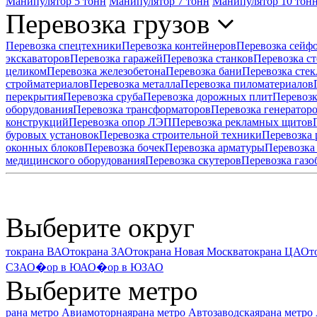
Манипулятор 5 тонн
Манипулятор 7 тонн
Манипулятор 10 тон
Перевозка грузов
Перевозка спецтехники
Перевозка контейнеров
Перевозка сейф
экскаваторов
Перевозка гаражей
Перевозка станков
Перевозка ст
целиком
Перевозка железобетона
Перевозка бани
Перевозка стек
стройматериалов
Перевозка металла
Перевозка пиломатериалов
перекрытия
Перевозка сруба
Перевозка дорожных плит
Перевозк
оборудования
Перевозка трансформаторов
Перевозка генератор
конструкций
Перевозка опор ЛЭП
Перевозка рекламных щитов
буровых установок
Перевозка строительной техники
Перевозка
оконных блоков
Перевозка бочек
Перевозка арматуры
Перевозка
медицинского оборудования
Перевозка скутеров
Перевозка газо
Выберите округ
токрана ВАО
токрана ЗАО
токрана Новая Москва
токрана ЦАО
т
СЗАО
�ор в ЮАО
�ор в ЮЗАО
Выберите метро
рана метро Авиамоторная
рана метро Автозаводская
рана метро