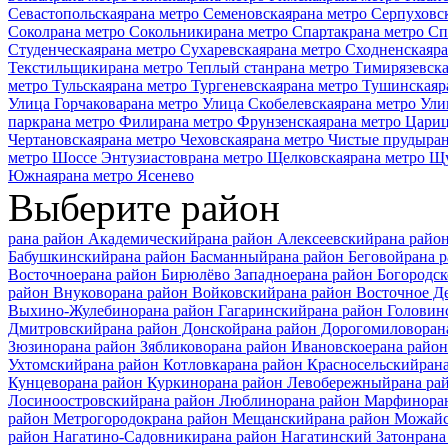
Севастопольская
рана метро Семеновская
рана метро Серпуховс
Сокол
рана метро Сокольники
рана метро Спартак
рана метро С
Студенческая
рана метро Сухаревская
рана метро Сходненская
ра
Текстильщики
рана метро Теплый стан
рана метро Тимирязевск
метро Тульская
рана метро Тургеневская
рана метро Тушинская
р
Улица Горчакова
рана метро Улица Скобелевская
рана метро Ули
парк
рана метро Фили
рана метро Фрунзенская
рана метро Цари
Чертановская
рана метро Чеховская
рана метро Чистые пруды
ра
метро Шоссе Энтузиастов
рана метро Щелковская
рана метро Щ
Южная
рана метро Ясенево
Выберите район
рана район Академический
рана район Алексеевский
рана райо
Бабушкинский
рана район Басманный
рана район Беговой
рана 
Восточное
рана район Бирюлёво Западное
рана район Богородск
район Внуково
рана район Войковский
рана район Восточное Д
Выхино-Жулебино
рана район Гагаринский
рана район Головин
Дмитровский
рана район Донской
рана район Дорогомилово
ран
Зюзино
рана район Зябликово
рана район Ивановское
рана райо
Ухтомский
рана район Котловка
рана район Красносельский
ран
Кунцево
рана район Куркино
рана район Левобережный
рана ра
Лосиноостровский
рана район Люблино
рана район Марфино
ра
район Метрогородок
рана район Мещанский
рана район Можай
район Нагатино-Садовники
рана район Нагатинский Затон
рана