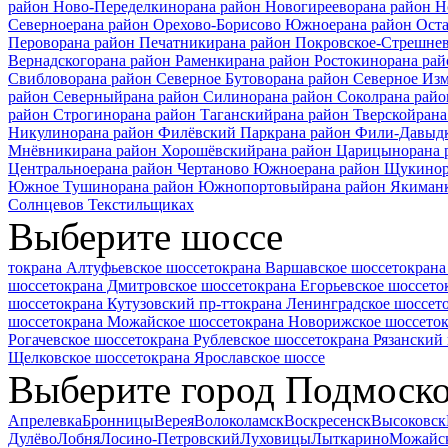
район Ново-Переделкино
рана район Новогиреево
рана район 
Северное
рана район Орехово-Борисово Южное
рана район Ост
Перово
рана район Печатники
рана район Покровское-Стрешне
Вернадского
рана район Раменки
рана район Ростокино
рана рай
Свиблово
рана район Северное Бутово
рана район Северное Из
район Северный
рана район Силино
рана район Сокол
рана райо
район Строгино
рана район Таганский
рана район Тверской
рана
Никулино
рана район Филёвский Парк
рана район Фили-Давыд
Мнёвники
рана район Хорошёвский
рана район Царицыно
рана
Центральное
рана район Чертаново Южное
рана район Щукино
Южное Тушино
рана район Южнопортовый
рана район Якиман
Солнцево
в Текстильщиках
Выберите шоссе
токрана Алтуфьевское шоссе
токрана Варшавское шоссе
токрана
шоссе
токрана Дмитровское шоссе
токрана Егорьевское шоссе
то
шоссе
токрана Кутузовский пр-т
токрана Ленинградское шоссе
т
шоссе
токрана Можайское шоссе
токрана Новорижское шоссе
то
Рогачевское шоссе
токрана Рублевское шоссе
токрана Рязанский 
Щелковское шоссе
токрана Ярославское шоссе
Выберите город Подмоск
Апрелевка
Бронницы
Верея
Волоколамск
Воскресенск
Высоковск
Дулёво
Лобня
Лосино-Петровский
Луховицы
Лыткарино
Можайс