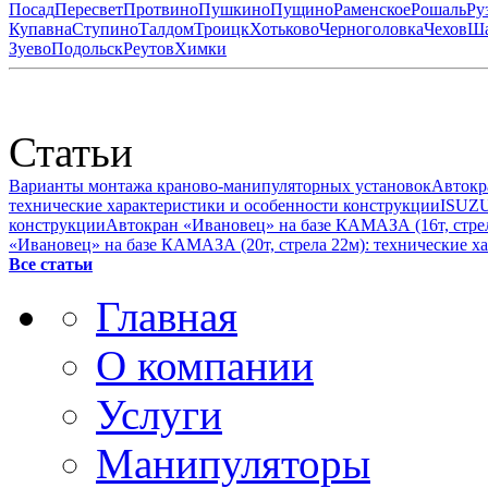
Посад
Пересвет
Протвино
Пушкино
Пущино
Раменское
Рошаль
Ру
Купавна
Ступино
Талдом
Троицк
Хотьково
Черноголовка
Чехов
Ша
Зуево
Подольск
Реутов
Химки
Статьи
Варианты монтажа краново-манипуляторных установок
Автокр
технические характеристики и особенности конструкции
ISUZU
конструкции
Автокран «Ивановец» на базе КАМАЗА (16т, стрел
«Ивановец» на базе КАМАЗА (20т, стрела 22м): технические х
Все статьи
Главная
О компании
Услуги
Манипуляторы